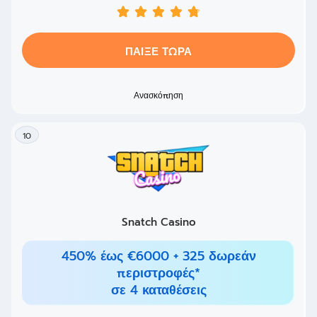
ΠΑΊΞΕ ΤΏΡΑ
Ανασκόπηση
10
Snatch Casino
450% έως €6000 + 325 δωρεάν
περιστροφές*
σε 4 καταθέσεις