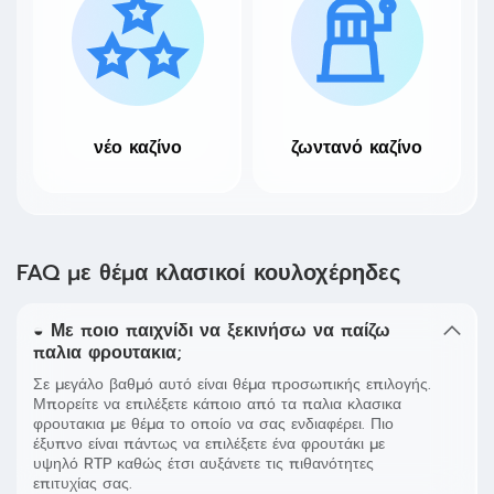
νέο καζίνο
ζωντανό καζίνο
FAQ με θέμα κλασικοί κουλοχέρηδες
◒ Με ποιο παιχνίδι να ξεκινήσω να παίζω
παλια φρουτακια;
Σε μεγάλο βαθμό αυτό είναι θέμα προσωπικής επιλογής.
Μπορείτε να επιλέξετε κάποιο από τα παλια κλασικα
φρουτακια με θέμα το οποίο να σας ενδιαφέρει. Πιο
έξυπνο είναι πάντως να επιλέξετε ένα φρουτάκι με
υψηλό RTP καθώς έτσι αυξάνετε τις πιθανότητες
επιτυχίας σας.