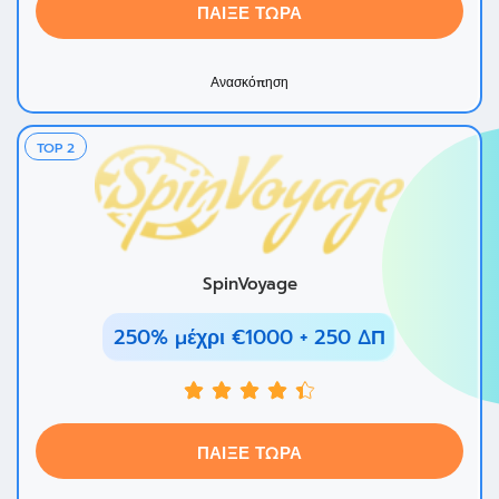
ΠΑΊΞΕ ΤΏΡΑ
Ανασκόπηση
TOP
2
SpinVoyage
250% μέχρι €1000 + 250 ΔΠ
ΠΑΊΞΕ ΤΏΡΑ