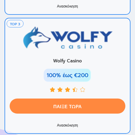
Ανασκόπηση
TOP
3
Wolfy Casino
100% έως €200
ΠΑΊΞΕ ΤΏΡΑ
Ανασκόπηση