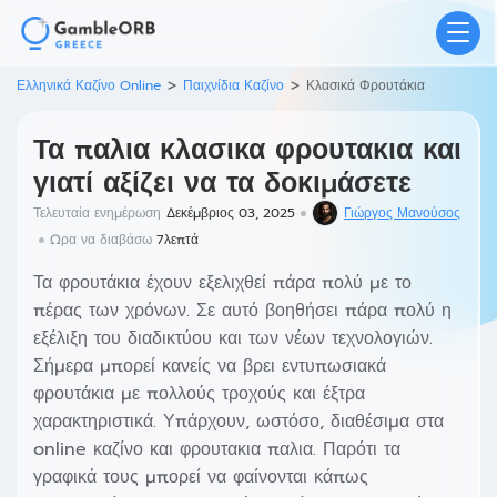
>
>
Ελληνικά Καζίνο Online
Παιχνίδια Καζίνο
Κλασικά Φρουτάκια
Τα παλια κλασικα φρουτακια και
γιατί αξίζει να τα δοκιμάσετε
Τελευταία ενημέρωση
Δεκέμβριος 03, 2025
Γιώργος Μανούσος
Ωρα να διαβάσω
7λεπτά
Τα φρουτάκια έχουν εξελιχθεί πάρα πολύ με το
πέρας των χρόνων. Σε αυτό βοηθήσει πάρα πολύ η
εξέλιξη του διαδικτύου και των νέων τεχνολογιών.
Σήμερα μπορεί κανείς να βρει εντυπωσιακά
φρουτάκια με πολλούς τροχούς και έξτρα
χαρακτηριστικά. Υπάρχουν, ωστόσο, διαθέσιμα στα
online καζίνο και φρουτακια παλια. Παρότι τα
γραφικά τους μπορεί να φαίνονται κάπως