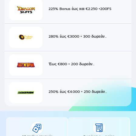
225% Bonus έως και €2.250 +200FS
280% έως €3000 + 300 δωρεάν...
Έως €800 + 200 δωρεάν...
250% έως €4.000 + 250 δωρεάν...