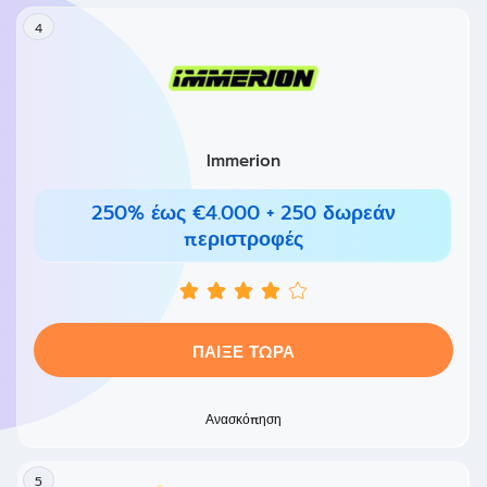
4
Immerion
250% έως €4.000 + 250 δωρεάν
περιστροφές
ΠΑΊΞΕ ΤΏΡΑ
Ανασκόπηση
5