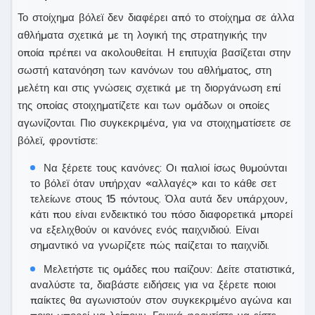
Το στοίχημα βόλεϊ
δεν διαφέρει από το στοίχημα σε άλλα
αθλήματα σχετικά με τη λογική της στρατηγικής την
οποία πρέπει να ακολουθείται. Η επιτυχία βασίζεται στην
σωστή κατανόηση των κανόνων του αθλήματος, στη
μελέτη και στις γνώσεις σχετικά με τη διοργάνωση επί
της οποίας στοιχηματίζετε και των ομάδων οι οποίες
αγωνίζονται. Πιο συγκεκριμένα, για να στοιχηματίσετε σε
βόλεϊ, φροντίστε:
Να ξέρετε τους κανόνες: Οι παλιοί ίσως θυμούνται
το βόλεϊ όταν υπήρχαν «αλλαγές» και το κάθε σετ
τελείωνε στους 15 πόντους. Όλα αυτά δεν υπάρχουν,
κάτι που είναι ενδεικτικό του πόσο διαφορετικά μπορεί
να εξελιχθούν οι κανόνες ενός παιχνιδιού. Είναι
σημαντικό να γνωρίζετε πώς παίζεται το παιχνίδι.
Μελετήστε τις ομάδες που παίζουν: Δείτε στατιστικά,
αναλύστε τα, διαβάστε ειδήσεις για να ξέρετε ποιοι
παίκτες θα αγωνιστούν στον συγκεκριμένο αγώνα και