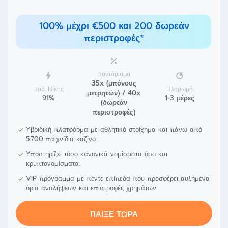
100% μέχρι €500 και 200 δωρεάν
περιστροφές*
Ποντάρισμα
35x (μπόνους
Ποσ. Νίκης
Πληρωμή
μετρητών) / 40x
91%
1-3 μέρες
(δωρεάν
περιστροφές)
Υβριδική πλατφόρμα με αθλητικό στοίχημα και πάνω από
5.700 παιχνίδια καζίνο.
Υποστηρίζει τόσο κανονικά νομίσματα όσο και
κρυπτονομίσματα.
VIP πρόγραμμα με πέντε επίπεδα που προσφέρει αυξημένα
όρια αναλήψεων και επιστροφές χρημάτων.
ΠΑΊΞΕ ΤΏΡΑ