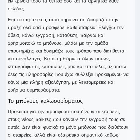
ειλικρίνεια τόσο τα θετικά όσο και τα αρνητικά κάθε
σελίδας.
Επί του πρακτέου, αυτό σημαίνει ότι δοκιμάζω στην
πράξη όλα όσα προσφέρει κάθε εταιρεία. Ελέγχω την
άδεια, κάνω εγγραφή, κατάθεση, παίρνω και
χρησιμοποιώ το μπόνους, μιλάω με την ομάδα
υποστήριξης και δοκιμάζω τους τρόπου που διατίθενται
για συναλλαγές. Κατά τη διάρκεια όλων αυτών,
καταγράφω τις εντυπώσεις μου και στο τέλος αξιοποιώ
όλες τις πληροφορίες που έχω συλλέξει προκειμένου να
κάνω μια πλήρη αξιολόγηση, με λεπτομέρειες και
χρήσιμα συμπεράσματα.
Το μπόνους καλωσορίσματος
Πρόκειται για την προσφορά που δίνουν οι εταιρείες
στους νέους παίκτες που κάνουν την εγγραφή τους σε
αυτές. Δεν είναι φυσικά το μόνο μπόνους που διαθέτουν
οι εταιρείες, αλλά είναι εξαιρετικά σημαντικό καθώς