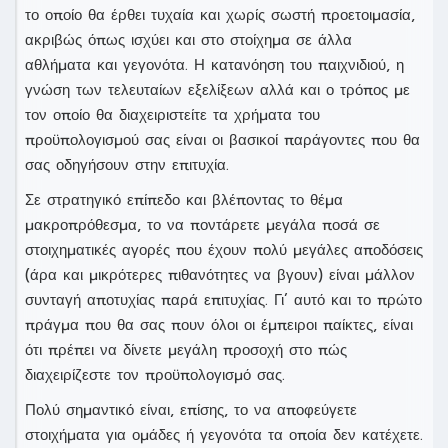
το οποίο θα έρθει τυχαία και χωρίς σωστή προετοιμασία,
ακριβώς όπως ισχύει και στο στοίχημα σε άλλα
αθλήματα και γεγονότα. Η κατανόηση του παιχνιδιού, η
γνώση των τελευταίων εξελίξεων αλλά και ο τρόπος με
τον οποίο θα διαχειριστείτε τα χρήματα του
προϋπολογισμού σας είναι οι βασικοί παράγοντες που θα
σας οδηγήσουν στην επιτυχία.
Σε στρατηγικό επίπεδο και βλέποντας το θέμα
μακροπρόθεσμα, το να ποντάρετε μεγάλα ποσά σε
στοιχηματικές αγορές που έχουν πολύ μεγάλες αποδόσεις
(άρα και μικρότερες πιθανότητες να βγουν) είναι μάλλον
συνταγή αποτυχίας παρά επιτυχίας. Γι’ αυτό και το πρώτο
πράγμα που θα σας πουν όλοι οι έμπειροι παίκτες, είναι
ότι πρέπει να δίνετε μεγάλη προσοχή στο πώς
διαχειρίζεστε τον προϋπολογισμό σας.
Πολύ σημαντικό είναι, επίσης, το να αποφεύγετε
στοιχήματα για ομάδες ή γεγονότα τα οποία δεν κατέχετε.