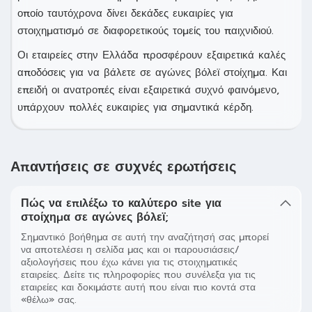
οποίο ταυτόχρονα δίνει δεκάδες ευκαιρίες για
στοιχηματισμό σε διαφορετικούς τομείς του παιχνιδιού.
Οι εταιρείες στην Ελλάδα προσφέρουν εξαιρετικά καλές
αποδόσεις για να βάλετε σε αγώνες
βόλεϊ στοίχημα
. Και
επειδή οι ανατροπές είναι εξαιρετικά συχνό φαινόμενο,
υπάρχουν πολλές ευκαιρίες για σημαντικά κέρδη.
Απαντήσεις σε συχνές ερωτήσεις
Πώς να επιλέξω το καλύτερο site για
στοίχημα σε αγώνες βόλεϊ;
Σημαντικό βοήθημα σε αυτή την αναζήτησή σας μπορεί
να αποτελέσει η σελίδα μας και οι παρουσιάσεις/
αξιολογήσεις που έχω κάνει για τις στοιχηματικές
εταιρείες. Δείτε τις πληροφορίες που συνέλεξα για τις
εταιρείες και δοκιμάστε αυτή που είναι πιο κοντά στα
«θέλω» σας.