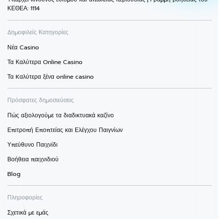
ΚΕΘΕΑ: 1114
Δημοφιλείς Κατηγορίες
Νέα Casino
Τα Καλύτερα Online Casino
Τα Kαλύτερα ξένα online casino
Πρόσφατες δημοσιεύσεις
Πώς αξιολογούμε τα διαδικτυακά καζίνο
Επιτροπή Εποπτείας και Ελέγχου Παιγνίων
Υπεύθυνο Παιχνίδι
Βοήθεια παιχνιδιού
Blog
Πληροφορίες
Σχετικά με εμάς