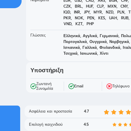
EUR
USD
CAD
ARS
BGN
CHF
CZK
BRL
HUF
CLP
MXN
CNY
IQD
INR
JPY
MYR
NZD
PLN
T
PKR
NOK
PEN
KES
UAH
RUB
VND
KZT
PHP
Γλώσσες
Ελληνικά, Αγγλικά, Γερμανικά, Πολω
Πορτογαλικά, Ουγγρικά, Νορβηγικά,
Ισπανικά, Γαλλικά, Φινλανδικά, Ιταλ
Τσεχικά, Ιαπωνικά, Χίντι
Υποστήριξη
Ζωντανή
Email
Τηλέφωνο
Συνομιλία
Ασφάλεια και προστασία
4.7
Επιλογή παιχνιδιού
4.5