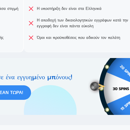
άσα στιγμή
Η υποστήριξη δεν είναι στα Ελληνικά
Η αποδοχή των δικαιολογητικών εγγράφων κατά την
εγγραφή δεν είναι πάντα εύκολη
ής
Όροι και προϋποθέσεις που αδικούν τον πελάτη
σε ένα εγγυημένο μπόνους!
ΕΆΝ ΤΏΡΑ!