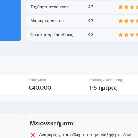
Ταχύτητα απόσυρσης
4.3
Μαρτυρίες παικτών
4.3
Όροι και προϋποθέσεις
4.3
Κάθε μήνα
Χρόνος Απόσυρσης
€40.000
1-5 ημέρες
Μειονεκτήματα
Αναφορές για προβλήματα στην ανάληψη κερδών