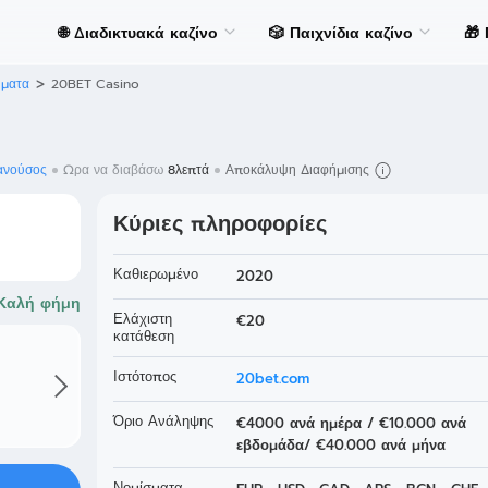
🌐 Διαδικτυακά καζίνο
🎲 Παιχνίδια καζίνο
🎁
>
ήματα
20BET Casino
ανούσος
Ωρα να διαβάσω
8λεπτά
Αποκάλυψη Διαφήμισης
Κύριες πληροφορίες
Καθιερωμένο
2020
Καλή φήμη
Ελάχιστη
€20
κατάθεση
Ιστότοπος
20bet.com
Όριο Ανάληψης
€4000 ανά ημέρα / €10.000 ανά
εβδομάδα/ €40.000 ανά μήνα
Νομίσματα