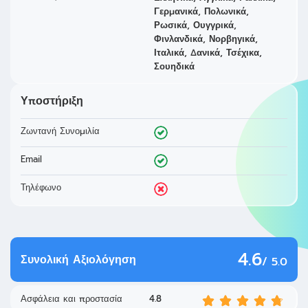
Γερμανικά, Πολωνικά,
Ρωσικά, Ουγγρικά,
Φινλανδικά, Νορβηγικά,
Ιταλικά, Δανικά, Τσέχικα,
Σουηδικά
Υποστήριξη
Ζωντανή Συνομιλία
Email
Τηλέφωνο
4.6
Συνολική Αξιολόγηση
/ 5.0
Ασφάλεια και προστασία
4.8