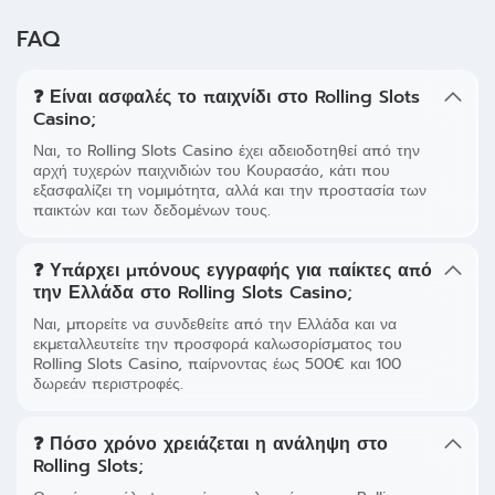
FAQ
❓ Είναι ασφαλές το παιχνίδι στο Rolling Slots
Casino;
Ναι, το Rolling Slots Casino έχει αδειοδοτηθεί από την
αρχή τυχερών παιχνιδιών του Κουρασάο, κάτι που
εξασφαλίζει τη νομιμότητα, αλλά και την προστασία των
παικτών και των δεδομένων τους.
❓ Υπάρχει μπόνους εγγραφής για παίκτες από
την Ελλάδα στο Rolling Slots Casino;
Ναι, μπορείτε να συνδεθείτε από την Ελλάδα και να
εκμεταλλευτείτε την προσφορά καλωσορίσματος του
Rolling Slots Casino, παίρνοντας έως 500€ και 100
δωρεάν περιστροφές.
❓ Πόσο χρόνο χρειάζεται η ανάληψη στο
Rolling Slots;