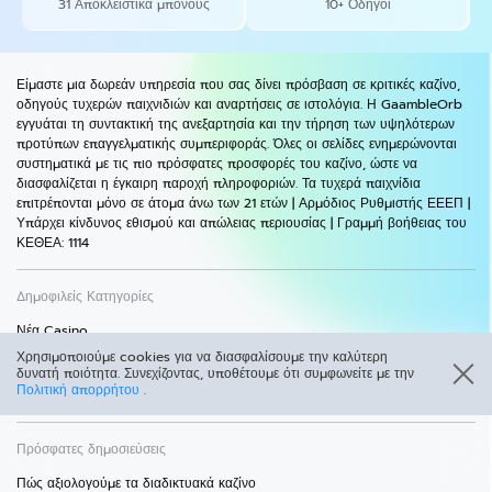
31 Αποκλειστικά μπόνους
10+ Οδηγοί
Είμαστε μια δωρεάν υπηρεσία που σας δίνει πρόσβαση σε κριτικές καζίνο,
οδηγούς τυχερών παιχνιδιών και αναρτήσεις σε ιστολόγια. Η GaambleOrb
εγγυάται τη συντακτική της ανεξαρτησία και την τήρηση των υψηλότερων
προτύπων επαγγελματικής συμπεριφοράς. Όλες οι σελίδες ενημερώνονται
συστηματικά με τις πιο πρόσφατες προσφορές του καζίνο, ώστε να
διασφαλίζεται η έγκαιρη παροχή πληροφοριών. Τα τυχερά παιχνίδια
επιτρέπονται μόνο σε άτομα άνω των 21 ετών | Αρμόδιος Ρυθμιστής ΕΕΕΠ |
Υπάρχει κίνδυνος εθισμού και απώλειας περιουσίας | Γραμμή βοήθειας του
ΚΕΘΕΑ: 1114
Δημοφιλείς Κατηγορίες
Νέα Casino
Χρησιμοποιούμε cookies για να διασφαλίσουμε την καλύτερη
Τα Καλύτερα Online Casino
δυνατή ποιότητα. Συνεχίζοντας, υποθέτουμε ότι συμφωνείτε με την
Πολιτική απορρήτου
.
Τα Kαλύτερα ξένα online casino
280% έως €3000 + 300 δωρεάν
Πρόσφατες δημοσιεύσεις
ΠΑΊΞΤΕ ΤΏΡΑ
περιστροφές*
Πώς αξιολογούμε τα διαδικτυακά καζίνο