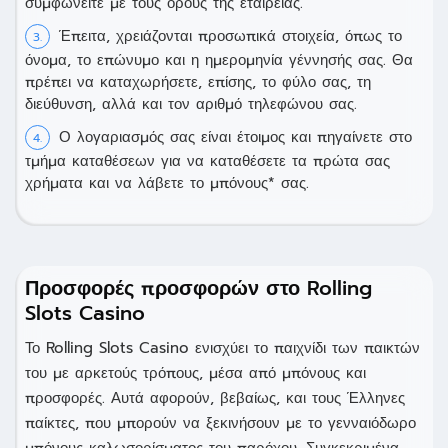
συμφωνείτε με τους όρους της εταιρείας.
Έπειτα, χρειάζονται προσωπικά στοιχεία, όπως το
όνομα, το επώνυμο και η ημερομηνία γέννησής σας. Θα
πρέπει να καταχωρήσετε, επίσης, το φύλο σας, τη
διεύθυνση, αλλά και τον αριθμό τηλεφώνου σας.
Ο λογαριασμός σας είναι έτοιμος και πηγαίνετε στο
τμήμα καταθέσεων για να καταθέσετε τα πρώτα σας
χρήματα και να λάβετε το μπόνους* σας.
Προσφορές προσφορών στο Rolling
Slots Casino
Το Rolling Slots Casino ενισχύει το παιχνίδι των παικτών
του με αρκετούς τρόπους, μέσα από μπόνους και
προσφορές. Αυτά αφορούν, βεβαίως, και τους Έλληνες
παίκτες, που μπορούν να ξεκινήσουν με το γενναιόδωρο