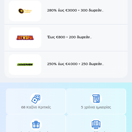
280% έως €3000 + 300 δωρεάν...
Έως €800 + 200 δωρεάν...
250% έως €4.000 + 250 δωρεάν...
68 Kαζίνο Kριτικές
5 χρόνια εμπειρίας