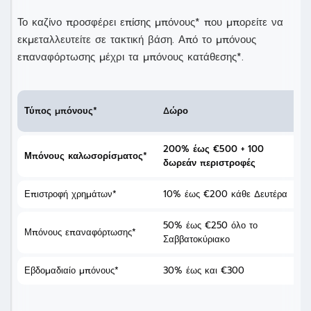
Το καζίνο προσφέρει επίσης μπόνους* που μπορείτε να
εκμεταλλευτείτε σε τακτική βάση. Από το μπόνους
επαναφόρτωσης μέχρι τα μπόνους κατάθεσης*.
Α
Τύπος μπόνους*
Δώρο
μ
200% έως €500 + 100
Μπόνους καλωσορίσματος*
x
δωρεάν περιστροφές
Επιστροφή χρημάτων*
10% έως €200 κάθε Δευτέρα
x
50% έως €250 όλο το
Μπόνους επαναφόρτωσης*
x
Σαββατοκύριακο
Εβδομαδιαίο μπόνους*
30% έως και €300
x