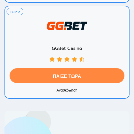
TOP
2
GGBet Casino
ΠΑΊΞΕ ΤΏΡΑ
Ανασκόπηση