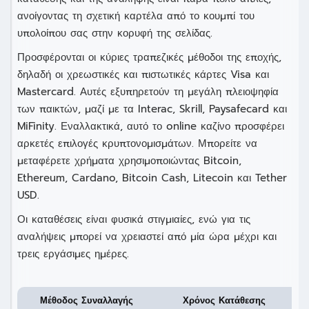
ανοίγοντας τη σχετική καρτέλα από το κουμπί του
υπολοίπου σας στην κορυφή της σελίδας.
Προσφέρονται οι κύριες τραπεζικές μέθοδοι της εποχής,
δηλαδή οι χρεωστικές και πιστωτικές κάρτες Visa και
Mastercard. Αυτές εξυπηρετούν τη μεγάλη πλειοψηφία
των παικτών, μαζί με τα Interac, Skrill, Paysafecard και
MiFinity. Εναλλακτικά, αυτό το online καζίνο προσφέρει
αρκετές επιλογές κρυπτονομισμάτων. Μπορείτε να
μεταφέρετε χρήματα χρησιμοποιώντας Bitcoin,
Ethereum, Cardano, Bitcoin Cash, Litecoin και Tether
USD.
Οι καταθέσεις είναι φυσικά στιγμιαίες, ενώ για τις
αναλήψεις μπορεί να χρειαστεί από μία ώρα μέχρι και
τρεις εργάσιμες ημέρες.
Μέθοδος Συναλλαγής
Χρόνος Κατάθεσης