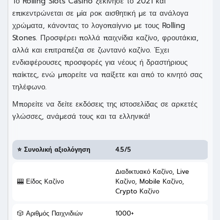
Το Rolling Slots Casino ξεκίνησε το 2021 και
επικεντρώνεται σε μία ροκ αισθητική με τα ανάλογα
χρώματα, κάνοντας το λογοπαίγνιο με τους Rolling
Stones. Προσφέρει πολλά παιχνίδια καζίνο, φρουτάκια,
αλλά και επιτραπέζια σε ζωντανό καζίνο. Έχει
ενδιαφέρουσες προσφορές για νέους ή δραστήριους
παίκτες, ενώ μπορείτε να παίξετε και από το κινητό σας
τηλέφωνο.
Μπορείτε να δείτε εκδόσεις της ιστοσελίδας σε αρκετές
γλώσσες, ανάμεσά τους και τα ελληνικά!
⭐ Συνολική αξιολόγηση
4.5/5
Διαδικτυακό Καζίνο, Live
🎰 Είδος Καζίνο
Καζίνο, Mobile Καζίνο,
Crypto Καζίνο
🎲 Αριθμός Παιχνιδιών
1000+