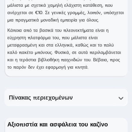
μάλιστα με σχετικά χαμηλή ελάχιστη κατάθεση, που
ανέρχεται σε €10. Σε γενικές γραμμές, λοιπόν, υπόσχεται
μια πραγματικά μοναδική εμπειρία για όλους.
Κάποια από τα βασικά του πλεονεκτήματα είναι η
εύχρηστη πλατφόρμα του, που μάλιστα είναι
μεταφρασμένη και στα ελληνικά, καθώς και το πολύ
καλό πακέτο μπόνους. Φυσικά, σε αυτά περιλαμβάνεται
και η τεράστια βιβλιοθήκη παιχνιδιών του. Βέβαια, προς
το παρόν δεν έχει εφαρμογή για κινητά.
Πίνακας περιεχομένων
Αξιοπιστία και ασφάλεια του καζίνο