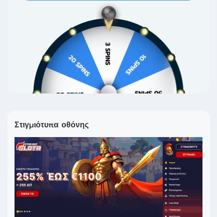
Στιγμιότυπα οθόνης