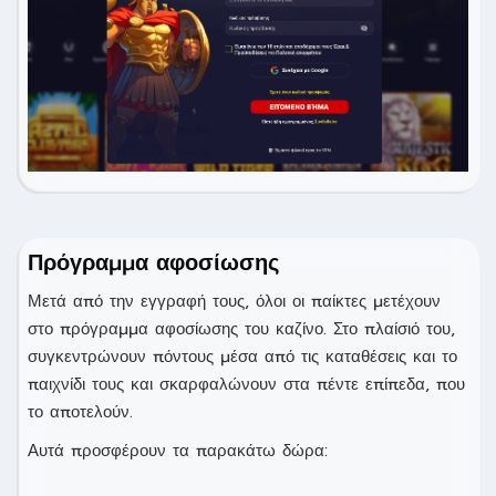
Πρόγραμμα αφοσίωσης
Μετά από την εγγραφή τους, όλοι οι παίκτες μετέχουν
στο πρόγραμμα αφοσίωσης του καζίνο. Στο πλαίσιό του,
συγκεντρώνουν πόντους μέσα από τις καταθέσεις και το
παιχνίδι τους και σκαρφαλώνουν στα πέντε επίπεδα, που
το αποτελούν.
Αυτά προσφέρουν τα παρακάτω δώρα: