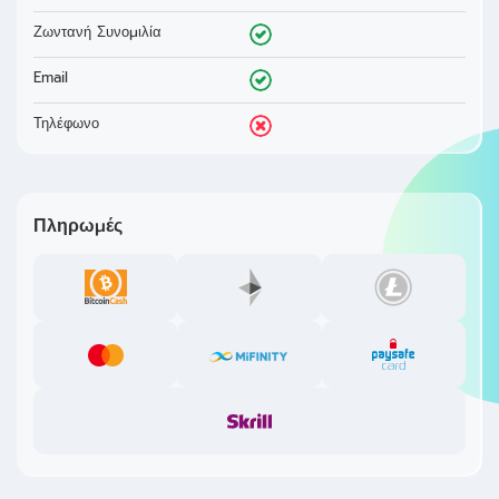
Ζωντανή Συνομιλία
Email
Τηλέφωνο
Πληρωμές