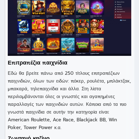
Επιτραπέζια παιχνίδια
Εδώ θα βρείτε πάνω από 250 τίτλους επιτραπέζιων
παιχνιδιών, όλων των ειδών: πόκερ, ρουλέτα, μπλάκτζακ,
μπακαρά, τηλεπαιχνίδια και άλλα. Στη λίστα
περιλαμβάνονται όλες οι γνωστές και αγαπημένες
παραλλαγές των παιχνιδιών αυτών. Κάποια από τα πιο
γνωστά παιχνίδια σε αυτήν την κατηγορία είναι:
American Roulette, Ace Race, Blackjack BB, Win
Poker, Tower Power κ.α.
Ζωντανό καζίνο