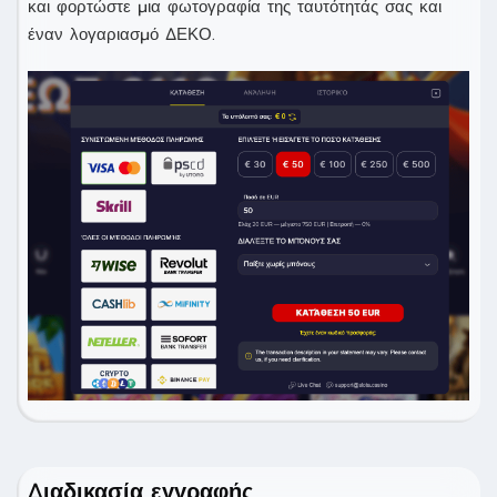
και φορτώστε μια φωτογραφία της ταυτότητάς σας και
έναν λογαριασμό ΔΕΚΟ.
Διαδικασία εγγραφής