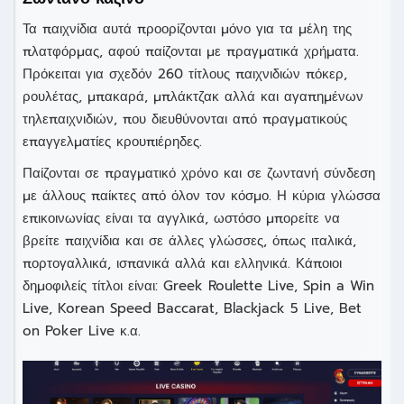
Τα παιχνίδια αυτά προορίζονται μόνο για τα μέλη της
πλατφόρμας, αφού παίζονται με πραγματικά χρήματα.
Πρόκειται για σχεδόν 260 τίτλους παιχνιδιών πόκερ,
ρουλέτας, μπακαρά, μπλάκτζακ αλλά και αγαπημένων
τηλεπαιχνιδιών, που διευθύνονται από πραγματικούς
επαγγελματίες κρουπιέρηδες.
Παίζονται σε πραγματικό χρόνο και σε ζωντανή σύνδεση
με άλλους παίκτες από όλον τον κόσμο. Η κύρια γλώσσα
επικοινωνίας είναι τα αγγλικά, ωστόσο μπορείτε να
βρείτε παιχνίδια και σε άλλες γλώσσες, όπως ιταλικά,
πορτογαλλικά, ισπανικά αλλά και ελληνικά. Κάποιοι
δημοφιλείς τίτλοι είναι: Greek Roulette Live, Spin a Win
Live, Korean Speed Baccarat, Blackjack 5 Live, Bet
on Poker Live κ.α.