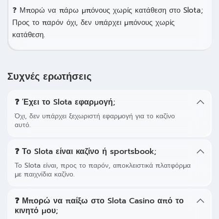
❓ Μπορώ να πάρω μπόνους χωρίς κατάθεση στο Slota;
Προς το παρόν όχι, δεν υπάρχει μπόνους χωρίς
κατάθεση.
Συχνές ερωτήσεις
❓ Έχει το Slota εφαρμογή;
Όχι, δεν υπάρχει ξεχωριστή εφαρμογή για το καζίνο
αυτό.
❓ Το Slota είναι καζίνο ή sportsbook;
Το Slota είναι, προς το παρόν, αποκλειστικά πλατφόρμα
με παιχνίδια καζίνο.
❓ Μπορώ να παίξω στο Slota Casino από το
κινητό μου;