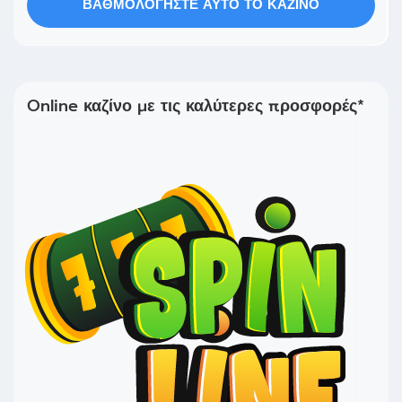
ΒΑΘΜΟΛΟΓΉΣΤΕ ΑΥΤΌ ΤΟ ΚΑΖΊΝΟ
Online καζίνο με τις καλύτερες προσφορές*