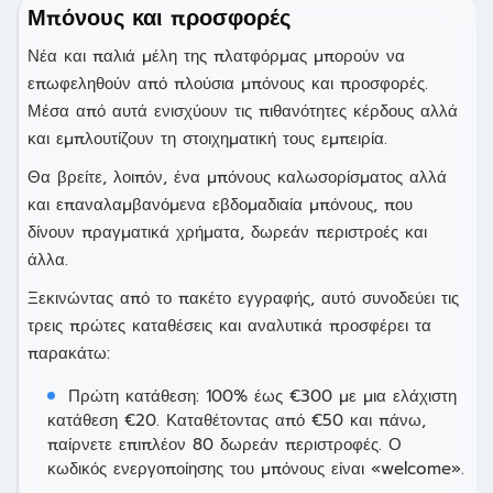
Μπόνους και προσφορές
Νέα και παλιά μέλη της πλατφόρμας μπορούν να
επωφεληθούν από πλούσια μπόνους και προσφορές.
Μέσα από αυτά ενισχύουν τις πιθανότητες κέρδους αλλά
και εμπλουτίζουν τη στοιχηματική τους εμπειρία.
Θα βρείτε, λοιπόν, ένα μπόνους καλωσορίσματος αλλά
και επαναλαμβανόμενα εβδομαδιαία μπόνους, που
δίνουν πραγματικά χρήματα, δωρεάν περιστροές και
άλλα.
Ξεκινώντας από το πακέτο εγγραφής, αυτό συνοδεύει τις
τρεις πρώτες καταθέσεις και αναλυτικά προσφέρει τα
παρακάτω:
Πρώτη κατάθεση: 100% έως €300 με μια ελάχιστη
κατάθεση €20. Καταθέτοντας από €50 και πάνω,
παίρνετε επιπλέον 80 δωρεάν περιστροφές. Ο
κωδικός ενεργοποίησης του μπόνους είναι «welcome».