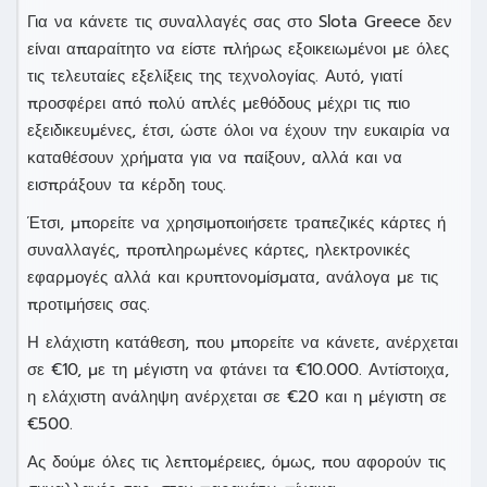
Για να κάνετε τις συναλλαγές σας στο Slota Greece δεν
είναι απαραίτητο να είστε πλήρως εξοικειωμένοι με όλες
τις τελευταίες εξελίξεις της τεχνολογίας. Αυτό, γιατί
προσφέρει από πολύ απλές μεθόδους μέχρι τις πιο
εξειδικευμένες, έτσι, ώστε όλοι να έχουν την ευκαιρία να
καταθέσουν χρήματα για να παίξουν, αλλά και να
εισπράξουν τα κέρδη τους.
Έτσι, μπορείτε να χρησιμοποιήσετε τραπεζικές κάρτες ή
συναλλαγές, προπληρωμένες κάρτες, ηλεκτρονικές
εφαρμογές αλλά και κρυπτονομίσματα, ανάλογα με τις
προτιμήσεις σας.
Η ελάχιστη κατάθεση, που μπορείτε να κάνετε, ανέρχεται
σε €10, με τη μέγιστη να φτάνει τα €10.000. Αντίστοιχα,
η ελάχιστη ανάληψη ανέρχεται σε €20 και η μέγιστη σε
€500.
Ας δούμε όλες τις λεπτομέρειες, όμως, που αφορούν τις