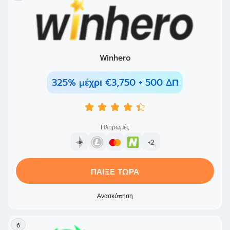
Winhero
325% μέχρι €3,750 + 500 ΔΠ
Πληρωμές
+2
ΠΑΊΞΕ ΤΏΡΑ
Ανασκόπηση
6