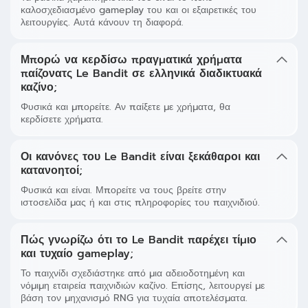
καλοσχεδιασμένο gameplay του και οι εξαιρετικές του
λειτουργίες. Αυτά κάνουν τη διαφορά.
Μπορώ να κερδίσω πραγματικά χρήματα
παίζονατς Le Bandit σε ελληνικά διαδικτυακά
καζίνο;
Φυσικά και μπορείτε. Αν παίξετε με χρήματα, θα
κερδίσετε χρήματα.
Οι κανόνες του Le Bandit είναι ξεκάθαροι και
κατανοητοί;
Φυσικά και είναι. Μπορείτε να τους βρείτε στην
ιστοσελίδα μας ή και στις πληροφορίες του παιχνιδιού.
Πώς γνωρίζω ότι το Le Bandit παρέχει τίμιο
και τυχαίο gameplay;
Το παιχνίδι σχεδιάστηκε από μια αδειοδοτημένη και
νόμιμη εταιρεία παιχνιδιών καζίνο. Επίσης, λειτουργεί με
βάση τον μηχανισμό RNG για τυχαία αποτελέσματα.