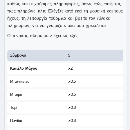
καθώς και οι χρήσιμες πληροφορίες, όπως πώς παίζεται,
πώς πληρώνει κλπ. Ελέγξτε από εκεί τη μουσική και τους
ήχους, τη λειτουργία τούρμπο και βρείτε τον πίνακα
πληρωμών, για να γνωρίζετε όλα όσα χρειάζεται.
Ο πίνακας πληρωμών έχει ως εξής:
Σύμβολο
5
6
Καπέλο Μάγου
x2
x1
Μπαγκέτες
x0.5
x0
Μπύρα
x0.5
x0
Τυρί
x0.3
x
Παγίδα
x0.3
x