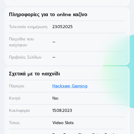
Πληροφορίες για το online καζίνο
Τελευταία ενημέρωση
23.05.2025
Παιχνίδια που
—
παίχτηκαν
Προβολές Σελίδων
—
Σχετικά με το παιχνίδι
Hacksaw Gaming
Πάροχος
Κινητό
Ναι
Κυκλοφορία
15.08.2023
Τύπος
Video Slots