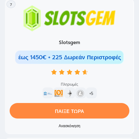
7
Slotsgem
έως 1450€ + 225 Δωρεάν Περιστροφές
Πληρωμές
+5
ΠΑΊΞΕ ΤΏΡΑ
Ανασκόπηση