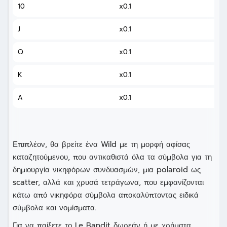
10
x0.1
x
J
x0.1
x
Q
x0.1
x
K
x0.1
x
A
x0.1
x
Επιπλέον, θα βρείτε ένα Wild με τη μορφή αφίσας
καταζητούμενου, που αντικαθιστά όλα τα σύμβολα για τη
δημιουργία νικηφόρων συνδυασμών, μια polaroid ως
scatter, αλλά και χρυσά τετράγωνα, που εμφανίζονται
κάτω από νικηφόρα σύμβολα αποκαλύπτοντας ειδικά
σύμβολα και νομίσματα.
Για να παίξετε το Le Bandit δωρεάν ή με χρήματα,