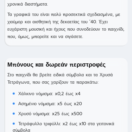
χρονικά διαστήματα.
Τα γραφικά του είναι πολύ προσεκτικά σχεδιασμένα, με
χιούμορ και αισθητική της δεκαετίας του ’40. Έχει
ευχάριστη μουσική και ήχους που συνοδεύουν το παιχνίδι,
που, όμως, μπορείτε και να σιγάσετε.
Μπόνους και δωρεάν περιστροφές
Στο παιχνίδι θα βρείτε ειδικά σύμβολα και τα Χρυσά
Τετράγωνα, που σας χαρίζουν τα παρακάτω:
Χάλκινο νόμισμα: x0,2 έως x4
Ασημένιο νόμισμα: x5 έως x20
Χρυσό νόμισμα: x25 έως x500
Τετράφυλλο τριφύλλι: x2 έως x10 στα γειτονικά
σύμβολα