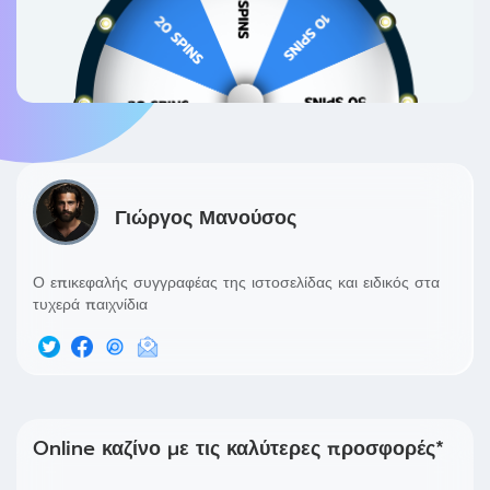
Γιώργος
Μανούσος
Ο επικεφαλής συγγραφέας της ιστοσελίδας και ειδικός στα
τυχερά παιχνίδια
Online καζίνο με τις καλύτερες προσφορές*