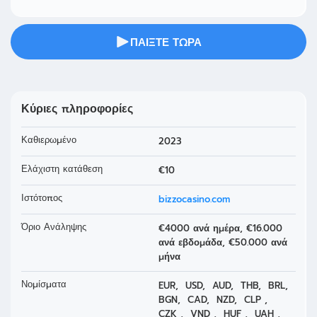
ΠΑΊΞΤΕ ΤΏΡΑ
Κύριες πληροφορίες
Καθιερωμένο
2023
Ελάχιστη κατάθεση
€10
Ιστότοπος
bizzocasino.com
Όριο Ανάληψης
€4000 ανά ημέρα, €16.000
ανά εβδομάδα, €50.000 ανά
μήνα
Νομίσματα
EUR
USD
AUD
THB
BRL
BGN
CAD
NZD
CLP
CZK
VND
HUF
UAH