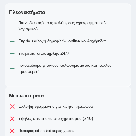
Πλεονεκτήματα
Παιχνίδια από τους καλύτερους προγραμματιστές
λογισμικού
Ευρεία επιλογή δημοφιλών online κουλοχέρηδων
Υπηρεσία υποστήριξης 24/7
Γενναιόδωρο μπόνους καλωσορίσματος και πολλές
προσφορές*
Μειονεκτήματα
Έλλειψη εφαρμογής για κινητά τηλέφωνα
Υψηλές απαιτήσεις στοιχηματισμού (x40)
Περιορισμοί σε διάφορες χώρες