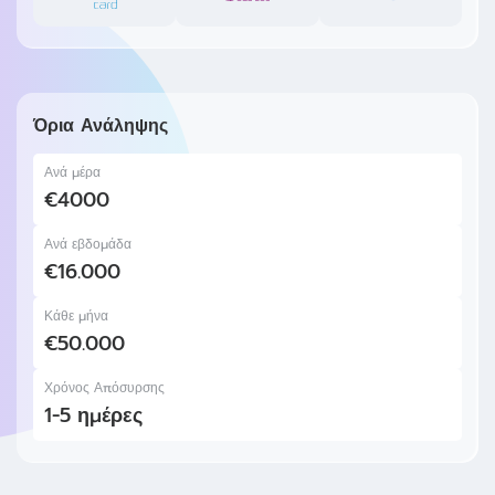
Όρια Ανάληψης
Ανά μέρα
€4000
Ανά εβδομάδα
€16.000
Κάθε μήνα
€50.000
Χρόνος Απόσυρσης
1-5 ημέρες