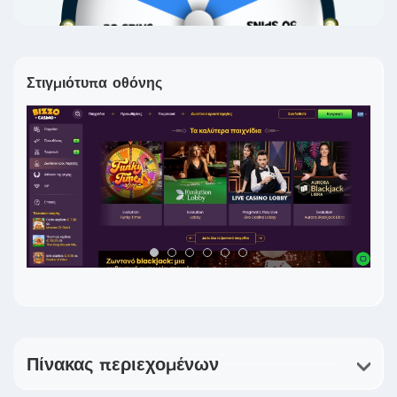
Στιγμιότυπα οθόνης
Πίνακας περιεχομένων