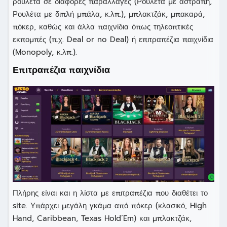
ρουλέτα σε διάφορες παραλλαγές (Ρουλέτα με αστραπή,
Ρουλέτα με διπλή μπάλα, κ.λπ.), μπλακτζάκ, μπακαρά,
πόκερ, καθώς και άλλα παιχνίδια όπως τηλεοπτικές
εκπομπές (π.χ. Deal or no Deal) ή επιτραπέζια παιχνίδια
(Monopoly, κ.λπ.).
Επιτραπέζια παιχνίδια
Πλήρης είναι και η λίστα με επιτραπέζια που διαθέτει το
site. Υπάρχει μεγάλη γκάμα από πόκερ (κλασικό, High
Hand, Caribbean, Texas Hold’Em) και μπλακτζάκ,