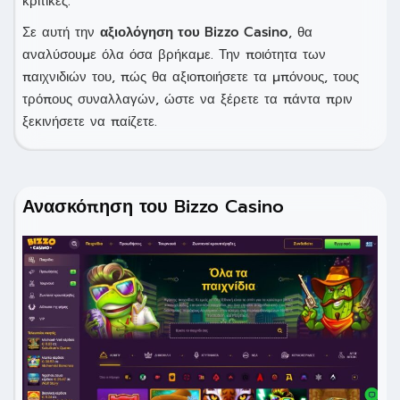
κριτικές.
Σε αυτή την
αξιολόγηση του Bizzo Casino
, θα
αναλύσουμε όλα όσα βρήκαμε. Την ποιότητα των
παιχνιδιών του, πώς θα αξιοποιήσετε τα μπόνους, τους
τρόπους συναλλαγών, ώστε να ξέρετε τα πάντα πριν
ξεκινήσετε να παίζετε.
Ανασκόπηση του Bizzo Casino