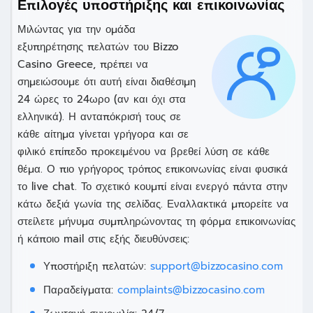
Επιλογές υποστήριξης και επικοινωνίας
Μιλώντας για την ομάδα
εξυπηρέτησης πελατών του Bizzo
Casino Greece, πρέπει να
σημειώσουμε ότι αυτή είναι διαθέσιμη
24 ώρες το 24ωρο (αν και όχι στα
ελληνικά). Η ανταπόκρισή τους σε
κάθε αίτημα γίνεται γρήγορα και σε
φιλικό επίπεδο προκειμένου να βρεθεί λύση σε κάθε
θέμα. Ο πιο γρήγορος τρόπος επικοινωνίας είναι φυσικά
το live chat. Το σχετικό κουμπί είναι ενεργό πάντα στην
κάτω δεξιά γωνία της σελίδας. Εναλλακτικά μπορείτε να
στείλετε μήνυμα συμπληρώνοντας τη φόρμα επικοινωνίας
ή κάποιο mail στις εξής διευθύνσεις:
Υποστήριξη πελατών:
support@bizzocasino.com
Παραδείγματα:
complaints@bizzocasino.com