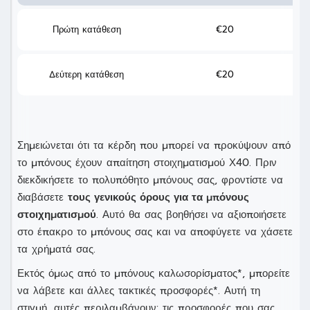
Πρώτη κατάθεση
€20
κ
Δεύτερη κατάθεση
€20
Σημειώνεται ότι τα κέρδη που μπορεί να προκύψουν από
το μπόνους έχουν απαίτηση στοιχηματισμού Χ40. Πριν
διεκδικήσετε το πολυπόθητο μπόνους σας, φροντίστε να
διαβάσετε
τους γενικούς όρους για τα μπόνους
στοιχηματισμού
. Αυτό θα σας βοηθήσει να αξιοποιήσετε
στο έπακρο το μπόνους σας και να αποφύγετε να χάσετε
τα χρήματά σας.
Εκτός όμως από το μπόνους καλωσορίσματος*, μπορείτε
να λάβετε και άλλες τακτικές προσφορές*. Αυτή τη
στιγμή, αυτές περιλαμβάνουν: τις προσφορές που σας