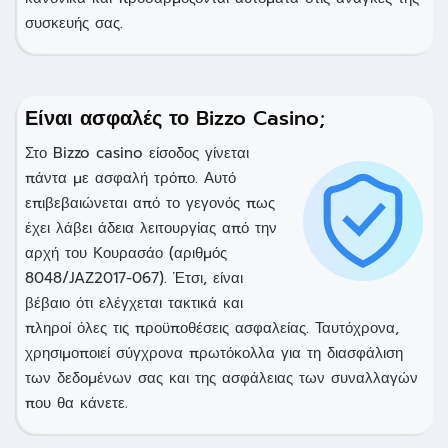
συσκευής σας.
Είναι ασφαλές το Bizzo Casino;
Στο Bizzo casino είσοδος γίνεται
πάντα με ασφαλή τρόπο. Αυτό
επιβεβαιώνεται από το γεγονός πως
έχει λάβει άδεια λειτουργίας από την
αρχή του Κουρασάο (αριθμός
8048/JAZ2017-067). Έτσι, είναι
βέβαιο ότι ελέγχεται τακτικά και
πληροί όλες τις προϋποθέσεις ασφαλείας. Ταυτόχρονα,
χρησιμοποιεί σύγχρονα πρωτόκολλα για τη διασφάλιση
των δεδομένων σας και της ασφάλειας των συναλλαγών
που θα κάνετε.