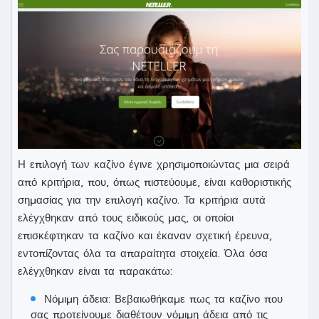
Η επιλογή των καζίνο έγινε χρησιμοποιώντας μια σειρά
από κριτήρια, που, όπως πιστεύουμε, είναι καθοριστικής
σημασίας για την επιλογή καζίνο. Τα κριτήρια αυτά
ελέγχθηκαν από τους ειδικούς μας, οι οποίοι
επισκέφτηκαν τα καζίνο και έκαναν σχετική έρευνα,
εντοπίζοντας όλα τα απαραίτητα στοιχεία. Όλα όσα
ελέγχθηκαν είναι τα παρακάτω:
Νόμιμη άδεια: Βεβαιωθήκαμε πως τα καζίνο που
σας προτείνουμε διαθέτουν νόμιμη άδεια από τις