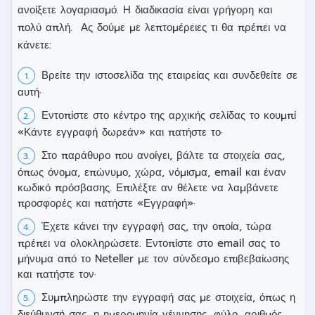
ανοίξετε λογαριασμό. Η διαδικασία είναι γρήγορη και
πολύ απλή. Ας δούμε με λεπτομέρειες τι θα πρέπει να
κάνετε:
Βρείτε την ιστοσελίδα της εταιρείας και συνδεθείτε σε
αυτή·
Εντοπίστε στο κέντρο της αρχικής σελίδας το κουμπί
«Κάντε εγγραφή δωρεάν» και πατήστε το·
Στο παράθυρο που ανοίγει, βάλτε τα στοιχεία σας,
όπως όνομα, επώνυμο, χώρα, νόμισμα, email και έναν
κωδικό πρόσβασης. Επιλέξτε αν θέλετε να λαμβάνετε
προσφορές και πατήστε «Εγγραφή»·
Έχετε κάνει την εγγραφή σας, την οποία, τώρα
πρέπει να ολοκληρώσετε. Εντοπίστε στο email σας το
μήνυμα από το Neteller με τον σύνδεσμο επιβεβαίωσης
και πατήστε τον·
Συμπληρώστε την εγγραφή σας με στοιχεία, όπως η
διεύθυνσή σας, η ημερομηνία γέννησης, φύλο, αριθμός