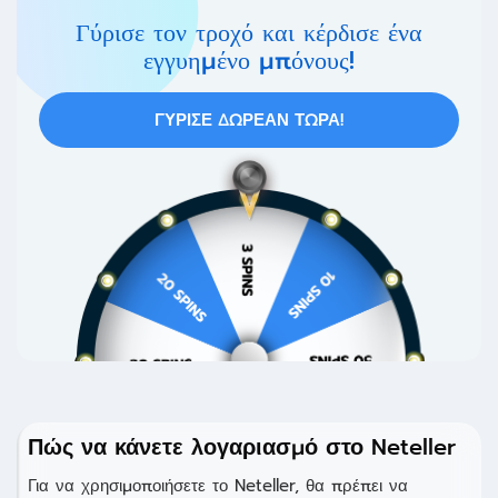
Γύρισε τον τροχό και κέρδισε ένα
εγγυημένο μπόνους!
ΓΎΡΙΣΕ ΔΩΡΕΆΝ ΤΏΡΑ!
Πώς να κάνετε λογαριασμό στο Neteller
Για να χρησιμοποιήσετε το Neteller, θα πρέπει να