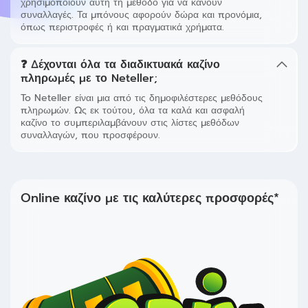
χρησιμοποιούν αυτή τη μέθοδο για να κάνουν
συναλλαγές. Τα μπόνους αφορούν δώρα και προνόμια,
όπως περιστροφές ή και πραγματικά χρήματα.
❓ Δέχονται όλα τα διαδικτυακά καζίνο
πληρωμές με το Neteller;
To Neteller είναι μια από τις δημοφιλέστερες μεθόδους
πληρωμών. Ως εκ τούτου, όλα τα καλά και ασφαλή
καζίνο το συμπεριλαμβάνουν στις λίστες μεθόδων
συναλλαγών, που προσφέρουν.
Online καζίνο με τις καλύτερες προσφορές*