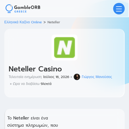
>
Ελληνικά Καζίνο Online
Neteller
Neteller Casino
Τελευταία ενημέρωση
Ιούλιος 16, 2026
Γιώργος Μανούσος
Ωρα να διαβάσω
9λεπτά
Το Neteller είναι ένα
σύστημα πληρωμών, που