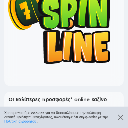
Οι καλύτερες προσφορές* online καζίνο
Χρησιμοποιούμε cookies για να διασφαλίσουμε την καλύτερη
δυνατή ποιότητα. Συνεχίζοντας, υποθέτουμε ότι συμφωνείτε με την
225% Bonus έως και €2.250 +200FS
Πολιτική απορρήτου
.