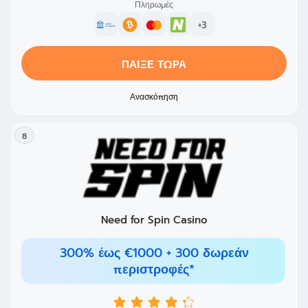
Πληρωμές
+3
ΠΑΊΞΕ ΤΏΡΑ
Ανασκόπηση
8
Need for Spin Casino
300% έως €1000 + 300 δωρεάν
περιστροφές*