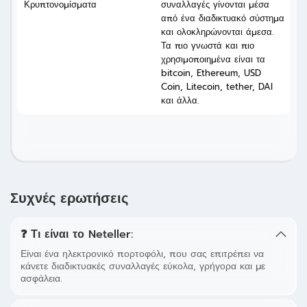
Κρυπτονομίσματα
συναλλαγές γίνονται μέσα
από ένα διαδικτυακό σύστημα
και ολοκληρώνονται άμεσα.
Τα πιο γνωστά και πιο
χρησιμοποιημένα είναι τα
bitcoin, Ethereum, USD
Coin, Litecoin, tether, DAI
και άλλα.
Συχνές ερωτήσεις
❓ Τι είναι το Neteller:
Είναι ένα ηλεκτρονικό πορτοφόλι, που σας επιτρέπει να
κάνετε διαδικτυακές συναλλαγές εύκολα, γρήγορα και με
ασφάλεια.