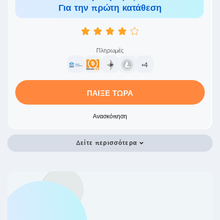
Για την πρώτη κατάθεση
Πληρωμές
+4
ΠΑΊΞΕ ΤΏΡΑ
Ανασκόπηση
Δείτε περισσότερα